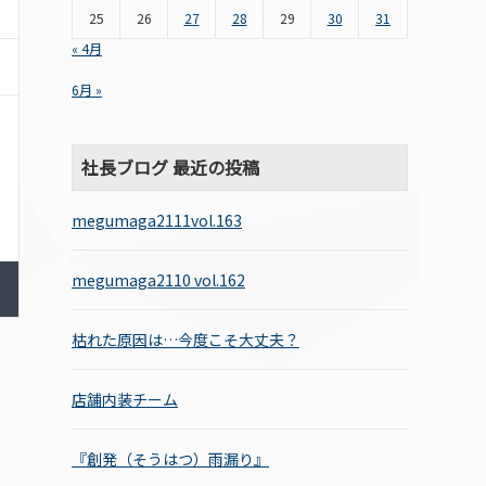
25
26
27
28
29
30
31
« 4月
6月 »
社長ブログ 最近の投稿
megumaga2111vol.163
megumaga2110 vol.162
枯れた原因は…今度こそ大丈夫？
店舗内装チーム
『創発（そうはつ）雨漏り』