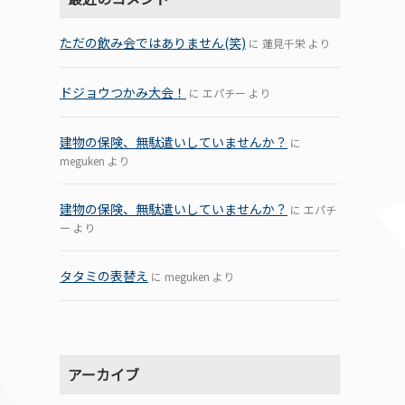
ただの飲み会ではありません(笑)
に
蓮見千栄
より
ドジョウつかみ大会！
に
エパチー
より
建物の保険、無駄遣いしていませんか？
に
meguken
より
建物の保険、無駄遣いしていませんか？
に
エパチ
ー
より
タタミの表替え
に
meguken
より
アーカイブ