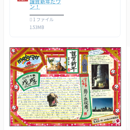
謹賀新年だワ
ン！
1 ファイル
1.53MB