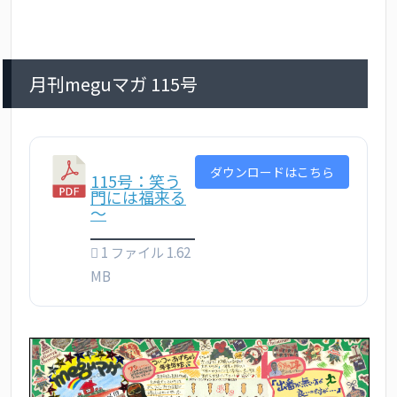
月刊meguマガ 115号
ダウンロードはこちら
115号：笑う
門には福来る
～
1 ファイル
1.62
MB