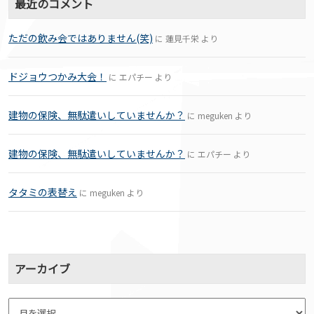
最近のコメント
ただの飲み会ではありません(笑)
に
蓮見千栄
より
ドジョウつかみ大会！
に
エパチー
より
建物の保険、無駄遣いしていませんか？
に
meguken
より
建物の保険、無駄遣いしていませんか？
に
エパチー
より
タタミの表替え
に
meguken
より
アーカイブ