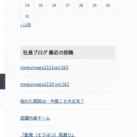
24
25
26
27
28
29
30
31
« 12月
社長ブログ 最近の投稿
megumaga2111vol.163
megumaga2110 vol.162
枯れた原因は…今度こそ大丈夫？
店舗内装チーム
『創発（そうはつ）雨漏り』