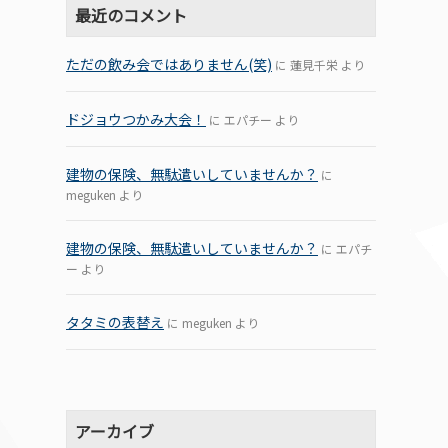
最近のコメント
ただの飲み会ではありません(笑)
に
蓮見千栄
より
ドジョウつかみ大会！
に
エパチー
より
建物の保険、無駄遣いしていませんか？
に
meguken
より
建物の保険、無駄遣いしていませんか？
に
エパチ
ー
より
タタミの表替え
に
meguken
より
アーカイブ