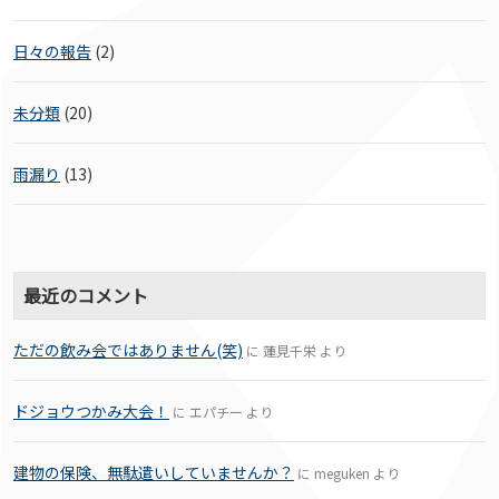
日々の報告
(2)
未分類
(20)
雨漏り
(13)
最近のコメント
ただの飲み会ではありません(笑)
に
蓮見千栄
より
ドジョウつかみ大会！
に
エパチー
より
建物の保険、無駄遣いしていませんか？
に
meguken
より