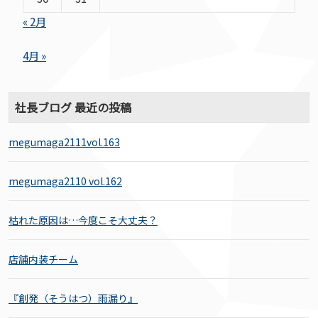
« 2月
4月 »
社長ブログ 最近の投稿
megumaga2111vol.163
megumaga2110 vol.162
枯れた原因は…今度こそ大丈夫？
店舗内装チーム
『創発（そうはつ）雨漏り』