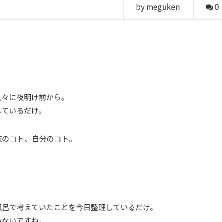
by meguken
0
。
久々に夜明け前から。
しているだけ。
族のコト、自分のコト。
。
風呂で考えていたことを今日整理しているだけ。
いないですね。