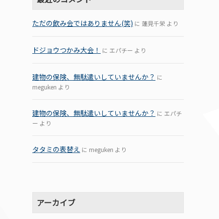
ただの飲み会ではありません(笑)
に
蓮見千栄
より
ドジョウつかみ大会！
に
エパチー
より
建物の保険、無駄遣いしていませんか？
に
meguken
より
建物の保険、無駄遣いしていませんか？
に
エパチ
ー
より
タタミの表替え
に
meguken
より
アーカイブ