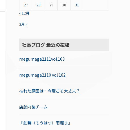
27
28
29
30
31
« 12月
2月 »
社長ブログ 最近の投稿
megumaga2111vol.163
megumaga2110 vol.162
枯れた原因は…今度こそ大丈夫？
店舗内装チーム
『創発（そうはつ）雨漏り』