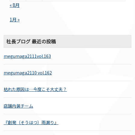
« 8月
1月 »
社長ブログ 最近の投稿
megumaga2111vol.163
megumaga2110 vol.162
枯れた原因は…今度こそ大丈夫？
店舗内装チーム
『創発（そうはつ）雨漏り』