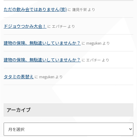
ただの飲み会ではありません(笑)
に
蓮見千栄
より
ドジョウつかみ大会！
に
エパチー
より
建物の保険、無駄遣いしていませんか？
に
meguken
より
建物の保険、無駄遣いしていませんか？
に
エパチー
より
タタミの表替え
に
meguken
より
アーカイブ