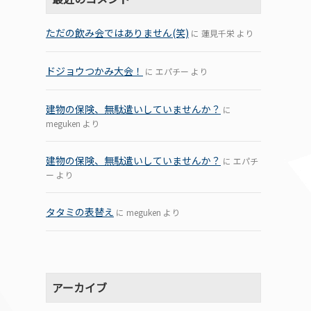
ただの飲み会ではありません(笑)
に
蓮見千栄
より
ドジョウつかみ大会！
に
エパチー
より
建物の保険、無駄遣いしていませんか？
に
meguken
より
建物の保険、無駄遣いしていませんか？
に
エパチ
ー
より
タタミの表替え
に
meguken
より
アーカイブ