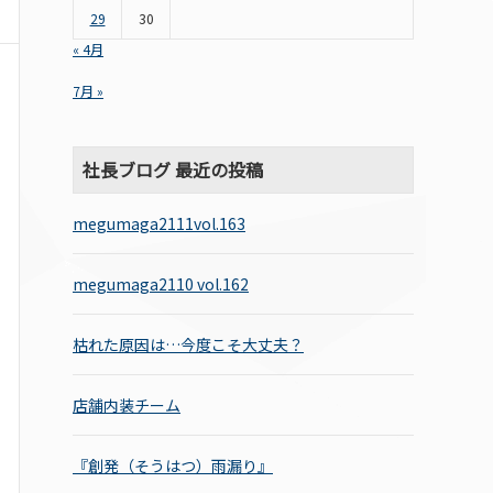
29
30
« 4月
7月 »
社長ブログ 最近の投稿
megumaga2111vol.163
megumaga2110 vol.162
枯れた原因は…今度こそ大丈夫？
店舗内装チーム
『創発（そうはつ）雨漏り』