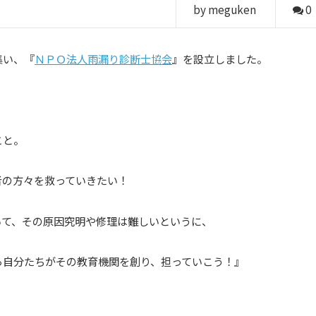
by meguken
0
集い、『
ＮＰＯ法人雨漏り診断士協会
』を設立しました。
こと。
者の方々を救っていきたい！
いて、その原因究明や修理は難しいというに、
ら自分たちがその教育機関を創り、担っていこう！』