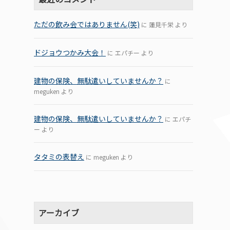
ただの飲み会ではありません(笑)
に
蓮見千栄
より
ドジョウつかみ大会！
に
エパチー
より
建物の保険、無駄遣いしていませんか？
に
meguken
より
建物の保険、無駄遣いしていませんか？
に
エパチ
ー
より
タタミの表替え
に
meguken
より
アーカイブ