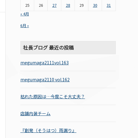
25
26
27
28
29
30
31
« 4月
6月 »
社長ブログ 最近の投稿
megumaga2111vol.163
megumaga2110 vol.162
枯れた原因は…今度こそ大丈夫？
店舗内装チーム
『創発（そうはつ）雨漏り』