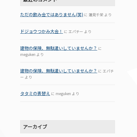
ただの飲み会ではありません(笑)
に
蓮見千栄
より
ドジョウつかみ大会！
に
エパチー
より
建物の保険、無駄遣いしていませんか？
に
meguken
より
建物の保険、無駄遣いしていませんか？
に
エパチ
ー
より
タタミの表替え
に
meguken
より
アーカイブ