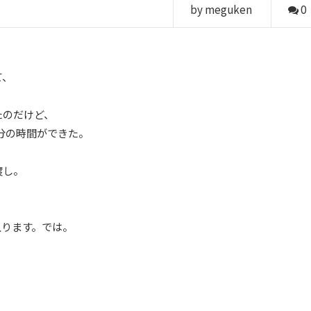
by meguken
0
て、
たのだけど、
分の時間ができた。
渡し。
入ります。では。