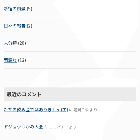
新宿の風景
(5)
日々の報告
(2)
未分類
(20)
雨漏り
(13)
最近のコメント
ただの飲み会ではありません(笑)
に
蓮見千栄
より
ドジョウつかみ大会！
に
エパチー
より