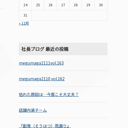
24
25
26
27
28
29
30
31
« 12月
社長ブログ 最近の投稿
megumaga2111vol.163
megumaga2110 vol.162
枯れた原因は…今度こそ大丈夫？
店舗内装チーム
『創発（そうはつ）雨漏り』