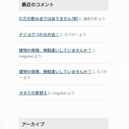
最近のコメント
ただの飲み会ではありません(笑)
に
蓮見千栄
より
ドジョウつかみ大会！
に
エパチー
より
建物の保険、無駄遣いしていませんか？
に
meguken
より
建物の保険、無駄遣いしていませんか？
に
エパチ
ー
より
タタミの表替え
に
meguken
より
アーカイブ