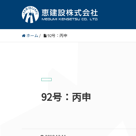
ホーム
/
92号：丙申
92号：丙申