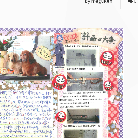
by meguken
0