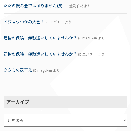
ただの飲み会ではありません(笑)
に
蓮見千栄
より
ドジョウつかみ大会！
に
エパチー
より
建物の保険、無駄遣いしていませんか？
に
meguken
より
建物の保険、無駄遣いしていませんか？
に
エパチー
より
タタミの表替え
に
meguken
より
アーカイブ