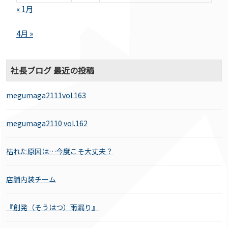
« 1月
4月 »
社長ブログ 最近の投稿
megumaga2111vol.163
megumaga2110 vol.162
枯れた原因は…今度こそ大丈夫？
店舗内装チーム
『創発（そうはつ）雨漏り』