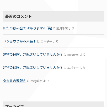
最近のコメント
ただの飲み会ではありません(笑)
に
蓮見千栄
より
ドジョウつかみ大会！
に
エパチー
より
建物の保険、無駄遣いしていませんか？
に
meguken
より
建物の保険、無駄遣いしていませんか？
に
エパチー
より
タタミの表替え
に
meguken
より
アーカイブ