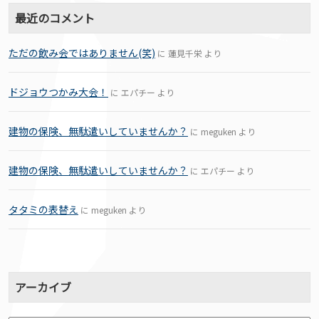
最近のコメント
ただの飲み会ではありません(笑)
に
蓮見千栄
より
ドジョウつかみ大会！
に
エパチー
より
建物の保険、無駄遣いしていませんか？
に
meguken
より
建物の保険、無駄遣いしていませんか？
に
エパチー
より
タタミの表替え
に
meguken
より
アーカイブ