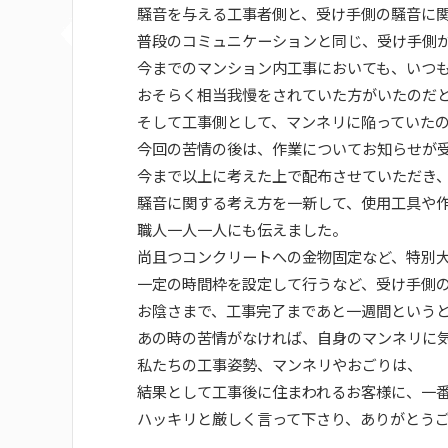
騒音を与える工事者側と、受け手側の騒音に
普段のコミュニケーションと同じ、受け手側
今までのマンション内工事においても、いつ
おそらく相当我慢をされていた方がいたのだ
そして工事側として、マンネリに陥っていた
今回の苦情の後は、作業についてお知らせが
今まで以上に考えた上で配布させていただき
騒音に関する考え方を一新して、使用工具や
職人一人一人にも伝えました。
尚且つコンクリートへの金物固定など、特別
一定の時間枠を設定して行うなど、受け手側
お陰さまで、工事完了まであと一週間という
あの時の苦情がなければ、自身のマンネリに
私たちの工事姿勢、マンネリやおごりは、
結果として工事後に住まわれるお客様に、一
ハッキリと厳しく言って下さり、ありがとう