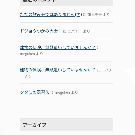
ただの飲み会ではありません(笑)
に
蓮見千栄
より
ドジョウつかみ大会！
に
エパチー
より
建物の保険、無駄遣いしていませんか？
に
meguken
より
建物の保険、無駄遣いしていませんか？
に
エパチ
ー
より
タタミの表替え
に
meguken
より
アーカイブ