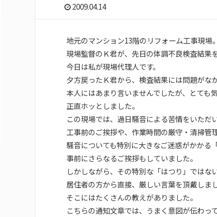
2009.04.14
地元のマンション13階のリフォーム工事現場
現場監督のＫ君が、先日の体調不良検査結果
今日は私が現場代理人です。
夕方戻ったＫ君から、検査結果には問題がな
本人にはあまり言いませんでしたが、とても
正直ホッとしました。
この現場では、過日騒音による苦情をいただ
工事前のご挨拶や、作業時間の厳守・清掃管
騒音についても特別に大きなご迷惑がかかる
事前にさらなるご挨拶もしていました。
しかしながら、その特別な「はつり」ではな
居住者の方から直接、厳しい言葉を頂戴しま
そこにはたくさんの教えがありました。
こちらの通知文章では、うまく意図が伝わっ