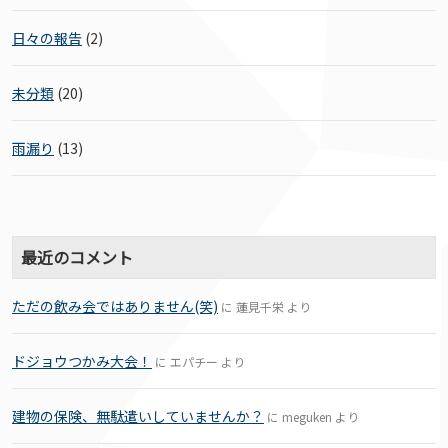
日々の報告
(2)
未分類
(20)
雨漏り
(13)
最近のコメント
ただの飲み会ではありません(笑)
に
蓮見千栄
より
ドジョウつかみ大会！
に
エパチー
より
建物の保険、無駄遣いしていませんか？
に
meguken
より