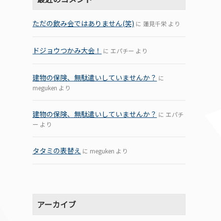
ただの飲み会ではありません(笑)
に
蓮見千栄
より
ドジョウつかみ大会！
に
エパチー
より
建物の保険、無駄遣いしていませんか？
に
meguken
より
建物の保険、無駄遣いしていませんか？
に
エパチ
ー
より
タタミの表替え
に
meguken
より
アーカイブ