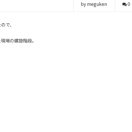
by meguken
0
たので、
た現場の螺旋階段。
。