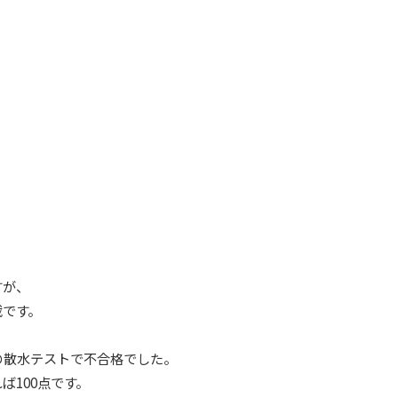
すが、
載です。
の散水テストで不合格でした。
ば100点です。