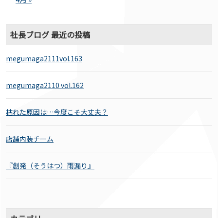
社長ブログ 最近の投稿
megumaga2111vol.163
megumaga2110 vol.162
枯れた原因は…今度こそ大丈夫？
店舗内装チーム
『創発（そうはつ）雨漏り』