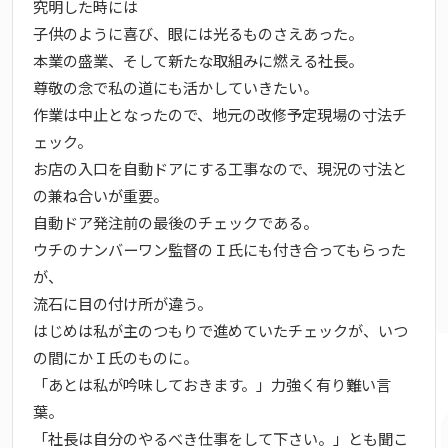
究明した時には
子供のように喜び、眼には光るものさえあった。
本業の盛業、そして新たな取組みに燃える社長。
尊敬の念で私の道にも活かしていきたい。
作業は中止となったので、地元の改修予定現場の寸法チ
ェック。
お店の入口を自動ドアにする工事なので、現況の寸法と
の兼ね合いが重要。
自動ドア発注前の最後のチェックである。
ウチのナンバーワン監督のＩ氏にも付き合ってもらった
が、
流石に目の付け所が違う。
はじめは私が主のつもりで進めていたチェックが、いつ
の間にかＩ氏のものに。
「あとは私が吟味しておきます。」力強く有り難い言
葉。
「社長は自分のやるべき仕事をして下さい。」とも聞こ