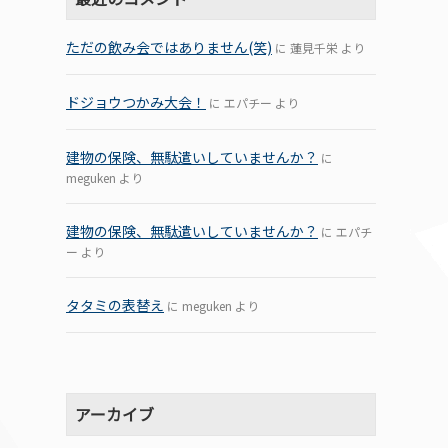
ただの飲み会ではありません(笑)
に
蓮見千栄
より
ドジョウつかみ大会！
に
エパチー
より
建物の保険、無駄遣いしていませんか？
に
meguken
より
建物の保険、無駄遣いしていませんか？
に
エパチ
ー
より
タタミの表替え
に
meguken
より
アーカイブ