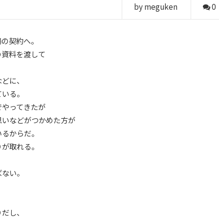
by meguken
0
場の契約へ。
の資料を渡して
などに、
ている。
でやってきたが
思いなどがつかめた方が
いるからだ。
りが取れる。
ばない。
、
りだし、