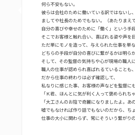
何ら不安もない。
彼らは会社のために働いている訳ではないし
ましてや社長のためでもない。（あたりまえ
自分の喜びや幸せのために「働く」という手
そこでお客様と触れ合い、喜ばれる姿や声を
ただ単にモノを造って、与えられた仕事を単
どちらの手段が自分の喜びに繋がるかは明ら
そして、その監督の気持ちや心が現場の職人
職人の仕事が認められ喜ばれるていることも
だから仕事の終わりは必ず確認して、
私なりに感じた事、お客様の声などを監督に
「Ｋ君、ほんとに気が利く人って褒められち
「大工さんのお陰で奇麗になりましたよ。あ
嘘でもなければ作り話でもないのだから、ち
仕事の大小に関わらず、常にそういう繋がり