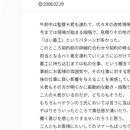
2008.02.29
午前中は監督Ｋ君を連れて、代々木の改修現
今までは現場が始まる段階で、見積りその他
「はい着工」というパターンが多かった。
このところ契約前の詳細打合わせや契約の時
担当となるべく者を連れていくように心がけ
着工に持ち込むまでは私の仕事、という概念
事前にお客様の雰囲気や、その仕事に対する
後の仕事に良い影響を与えることを実感して
Ｋ君もその方が明らかに能動的な動き・段取
二人のＫ君がいるのだが、どちらもそうだ。
もちろんベテランのＩ氏においては言うに及
やはりそういったところで責任感が湧いたり
働く喜びを感じたりするせいだろうと思う。
二人ともお客様にたいしてのマナーもばっち