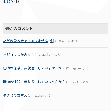
雨漏り
(13)
最近のコメント
ただの飲み会ではありません(笑)
に
蓮見千栄
より
ドジョウつかみ大会！
に
エパチー
より
建物の保険、無駄遣いしていませんか？
に
meguken
より
建物の保険、無駄遣いしていませんか？
に
エパチー
より
タタミの表替え
に
meguken
より