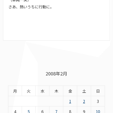
さあ、熱いうちに行動に。
2008年2月
月
火
水
木
金
土
日
1
2
3
4
5
6
7
8
9
10