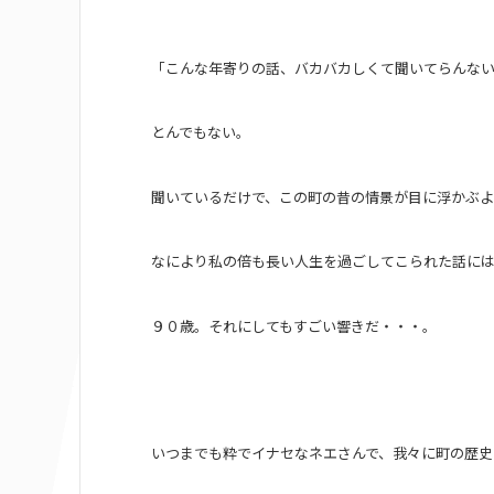
「こんな年寄りの話、バカバカしくて聞いてらんな
とんでもない。
聞いているだけで、この町の昔の情景が目に浮かぶ
なにより私の倍も長い人生を過ごしてこられた話に
９０歳。それにしてもすごい響きだ・・・。
いつまでも粋でイナセなネエさんで、我々に町の歴史