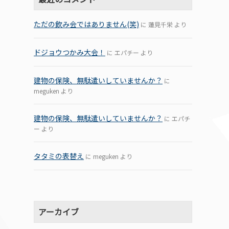
ただの飲み会ではありません(笑)
に
蓮見千栄
より
ドジョウつかみ大会！
に
エパチー
より
建物の保険、無駄遣いしていませんか？
に
meguken
より
建物の保険、無駄遣いしていませんか？
に
エパチ
ー
より
タタミの表替え
に
meguken
より
アーカイブ