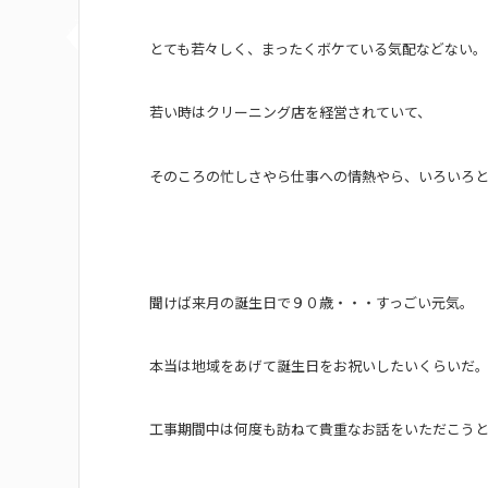
とても若々しく、まったくボケている気配などない。
若い時はクリーニング店を経営されていて、
そのころの忙しさやら仕事への情熱やら、いろいろ
聞けば来月の誕生日で９０歳・・・すっごい元気。
本当は地域をあげて誕生日をお祝いしたいくらいだ
工事期間中は何度も訪ねて貴重なお話をいただこう