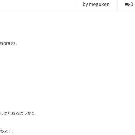
by meguken
0
挨拶文配り。
しは年取るばっかり。
たわよ！」