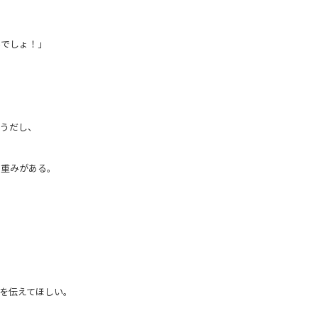
いでしょ！」
ようだし、
は重みがある。
を伝えてほしい。