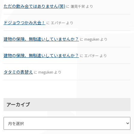
ただの飲み会ではありません(笑)
に
蓮見千栄
より
ドジョウつかみ大会！
に
エパチー
より
建物の保険、無駄遣いしていませんか？
に
meguken
より
建物の保険、無駄遣いしていませんか？
に
エパチー
より
タタミの表替え
に
meguken
より
アーカイブ