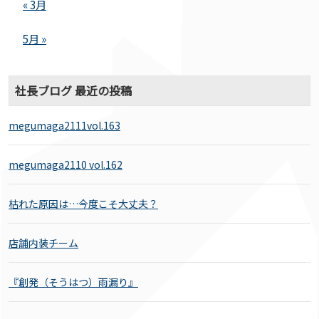
« 3月
5月 »
社長ブログ 最近の投稿
megumaga2111vol.163
megumaga2110 vol.162
枯れた原因は…今度こそ大丈夫？
店舗内装チーム
『創発（そうはつ）雨漏り』