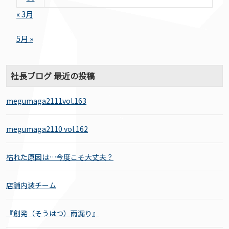
« 3月
5月 »
社長ブログ 最近の投稿
megumaga2111vol.163
megumaga2110 vol.162
枯れた原因は…今度こそ大丈夫？
店舗内装チーム
『創発（そうはつ）雨漏り』