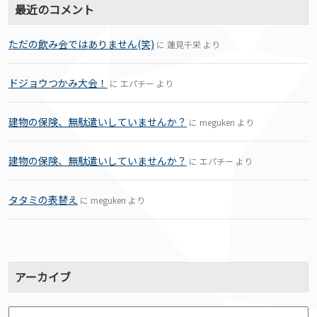
最近のコメント
ただの飲み会ではありません(笑)
に
蓮見千栄
より
ドジョウつかみ大会！
に
エパチー
より
建物の保険、無駄遣いしていませんか？
に
meguken
より
建物の保険、無駄遣いしていませんか？
に
エパチー
より
タタミの表替え
に
meguken
より
アーカイブ