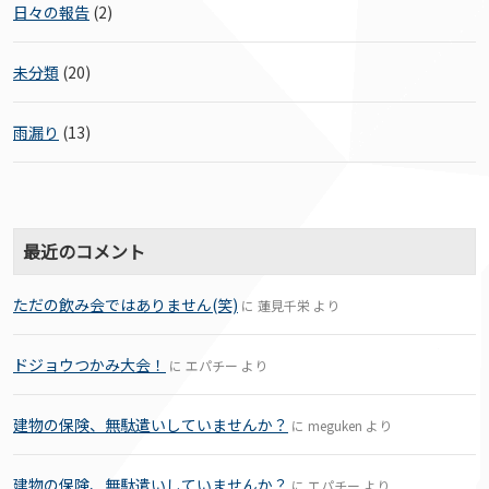
日々の報告
(2)
未分類
(20)
雨漏り
(13)
最近のコメント
ただの飲み会ではありません(笑)
に
蓮見千栄
より
ドジョウつかみ大会！
に
エパチー
より
建物の保険、無駄遣いしていませんか？
に
meguken
より
建物の保険、無駄遣いしていませんか？
に
エパチー
より