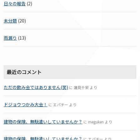
日々の報告
(2)
未分類
(20)
雨漏り
(13)
最近のコメント
ただの飲み会ではありません(笑)
に
蓮見千栄
より
ドジョウつかみ大会！
に
エパチー
より
建物の保険、無駄遣いしていませんか？
に
meguken
より
建物の保険、無駄遣いしていませんか？
に
エパチー
より