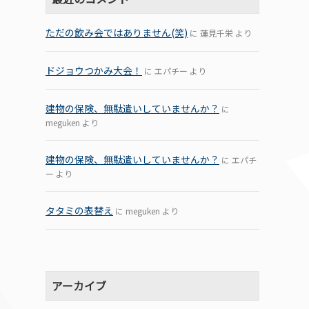
ただの飲み会ではありません(笑)
に
蓮見千栄
より
ドジョウつかみ大会！
に
エパチー
より
建物の保険、無駄遣いしていませんか？
に
meguken
より
建物の保険、無駄遣いしていませんか？
に
エパチ
ー
より
タタミの表替え
に
meguken
より
アーカイブ