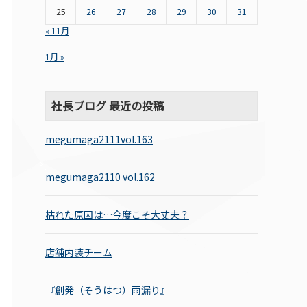
25
26
27
28
29
30
31
« 11月
1月 »
社長ブログ 最近の投稿
megumaga2111vol.163
megumaga2110 vol.162
枯れた原因は…今度こそ大丈夫？
店舗内装チーム
『創発（そうはつ）雨漏り』