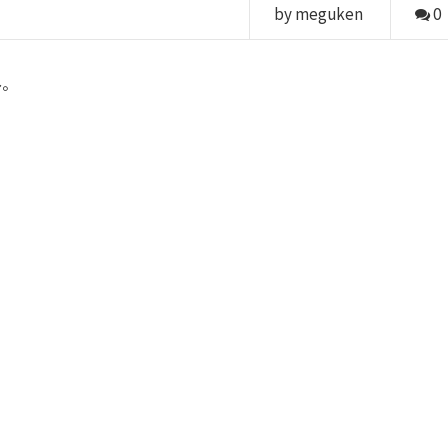
by meguken
0
ル。
。