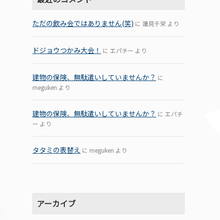
ただの飲み会ではありません(笑)
に
蓮見千栄
より
ドジョウつかみ大会！
に
エパチー
より
建物の保険、無駄遣いしていませんか？
に
meguken
より
建物の保険、無駄遣いしていませんか？
に
エパチ
ー
より
タタミの表替え
に
meguken
より
アーカイブ