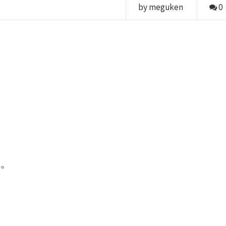
by meguken
0
に。