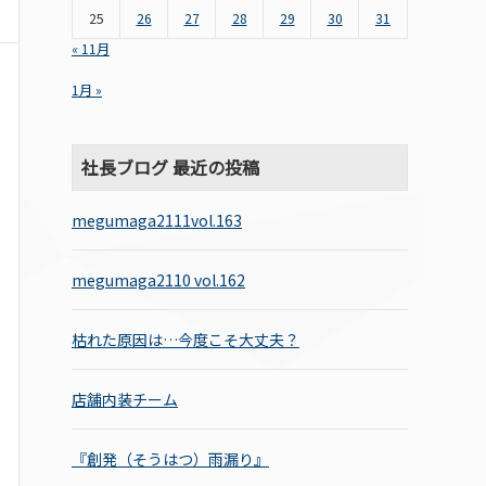
25
26
27
28
29
30
31
« 11月
1月 »
社長ブログ 最近の投稿
megumaga2111vol.163
megumaga2110 vol.162
枯れた原因は…今度こそ大丈夫？
店舗内装チーム
『創発（そうはつ）雨漏り』