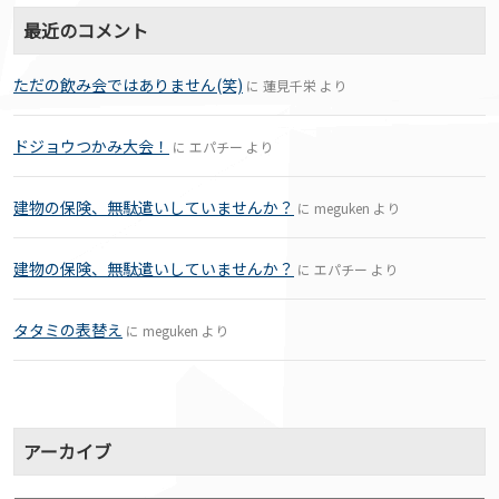
最近のコメント
ただの飲み会ではありません(笑)
に
蓮見千栄
より
ドジョウつかみ大会！
に
エパチー
より
建物の保険、無駄遣いしていませんか？
に
meguken
より
建物の保険、無駄遣いしていませんか？
に
エパチー
より
タタミの表替え
に
meguken
より
アーカイブ