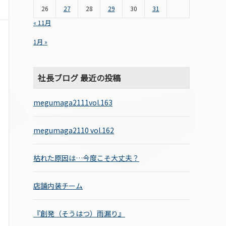
26
27
28
29
30
31
« 11月
1月 »
社長ブログ 最近の投稿
megumaga2111vol.163
megumaga2110 vol.162
枯れた原因は…今度こそ大丈夫？
店舗内装チーム
『創発（そうはつ）雨漏り』