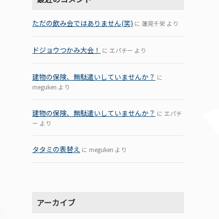
ただの飲み会ではありません(笑)
に
蓮見千栄
より
ドジョウつかみ大会！
に
エパチー
より
建物の保険、無駄遣いしていませんか？
に
meguken
より
建物の保険、無駄遣いしていませんか？
に
エパチ
ー
より
タタミの表替え
に
meguken
より
アーカイブ