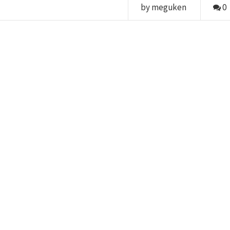
by meguken
0
。