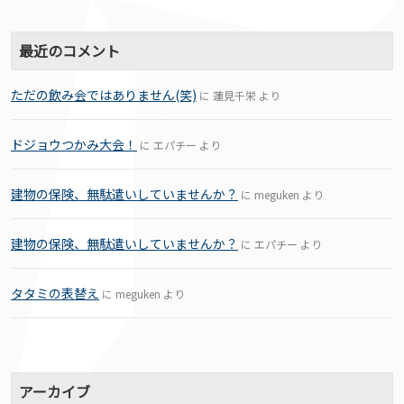
最近のコメント
ただの飲み会ではありません(笑)
に
蓮見千栄
より
ドジョウつかみ大会！
に
エパチー
より
建物の保険、無駄遣いしていませんか？
に
meguken
より
建物の保険、無駄遣いしていませんか？
に
エパチー
より
タタミの表替え
に
meguken
より
アーカイブ