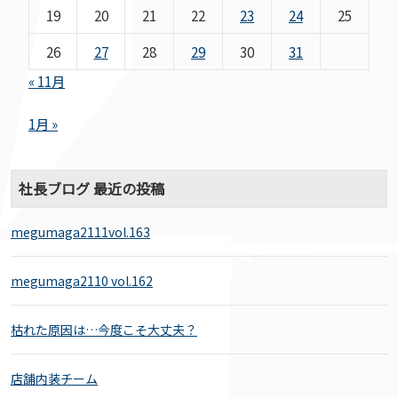
19
20
21
22
23
24
25
26
27
28
29
30
31
« 11月
1月 »
社長ブログ 最近の投稿
megumaga2111vol.163
megumaga2110 vol.162
枯れた原因は…今度こそ大丈夫？
店舗内装チーム