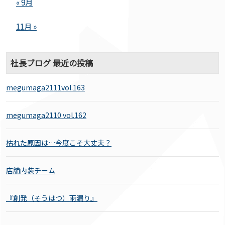
« 9月
11月 »
社長ブログ 最近の投稿
megumaga2111vol.163
megumaga2110 vol.162
枯れた原因は…今度こそ大丈夫？
店舗内装チーム
『創発（そうはつ）雨漏り』