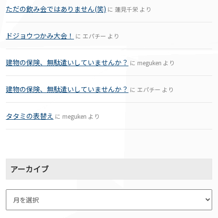
ただの飲み会ではありません(笑)
に
蓮見千栄
より
ドジョウつかみ大会！
に
エパチー
より
建物の保険、無駄遣いしていませんか？
に
meguken
より
建物の保険、無駄遣いしていませんか？
に
エパチー
より
タタミの表替え
に
meguken
より
アーカイブ