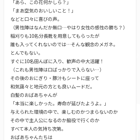
「あら、この花何かしら？」
「まあ空気のおいしいこと！」
などと口々に喜びの声。
（男性陣はなんだか無口…やはり女性の感性の勝ち？）
稲刈りも10名分長靴を用意してもらったが
誰も入ってくれないのでは…そんな観念のメガネ。
とんでもない。
すぐに10名田んぼに入り、歓声の中大活躍！
（これも男性陣は口ばっかりで入らない…）
その後のおにぎり・豚汁もシートに座って
和気藹々と地元の方とも良いムードだ。
白髪のおばあちゃんが
「本当に楽しかった。寿命が延びたようよ。」
与えられた環境の中で、楽しむのかつまらないのか
その中で主人公になるのか脇役で行くのか
すべて本人の気持ち次第。
おばあちゃんたちは