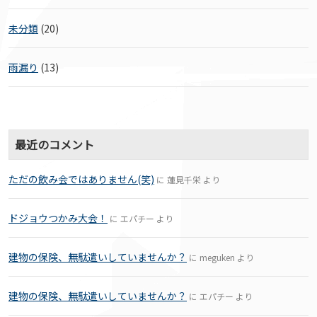
未分類
(20)
雨漏り
(13)
最近のコメント
ただの飲み会ではありません(笑)
に
蓮見千栄
より
ドジョウつかみ大会！
に
エパチー
より
建物の保険、無駄遣いしていませんか？
に
meguken
より
建物の保険、無駄遣いしていませんか？
に
エパチー
より